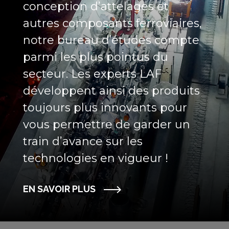
conception d’attelages et
autres composants ferroviaires,
notre bureau d’études compte
parmi les plus pointus du
secteur. Les experts LAF
développent ainsi des produits
toujours plus innovants pour
vous permettre de garder un
train d’avance sur les
technologies en vigueur !
EN SAVOIR PLUS