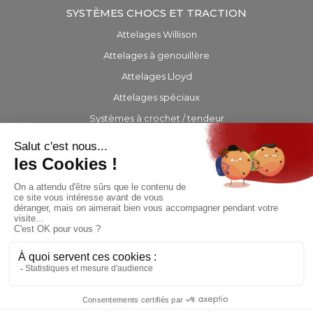
SYSTÈMES CHOCS ET TRACTION
Attelages Willison
Attelages à genouillère
Attelages Lloyd
Attelages spéciaux
Systèmes à crochet / tendeur
Barres d’attelage
EQUIPEMENTS
PRÉSENCE INTERNATIONALE
CONTACT
© Copyright 2019 - Site hébergé et infogéré par
Agence Web Lille
Promatec Digital