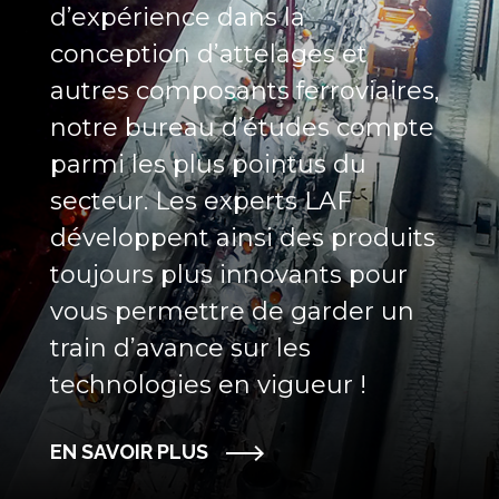
d’expérience dans la
conception d’attelages et
autres composants ferroviaires,
notre bureau d’études compte
parmi les plus pointus du
secteur. Les experts LAF
développent ainsi des produits
toujours plus innovants pour
vous permettre de garder un
train d’avance sur les
technologies en vigueur !
EN SAVOIR PLUS