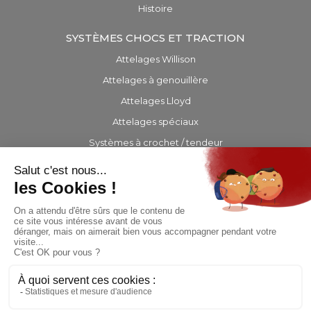
Histoire
SYSTÈMES CHOCS ET TRACTION
Attelages Willison
Attelages à genouillère
Attelages Lloyd
Attelages spéciaux
Systèmes à crochet / tendeur
Barres d’attelage
EQUIPEMENTS
PRÉSENCE INTERNATIONALE
CONTACT
© Copyright 2019 - Site hébergé et infogéré par
Agence Web Lille