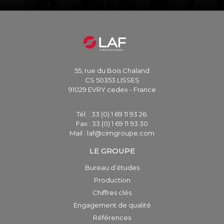
55, rue du Bois Chaland
CS 50353 LISSES
91029 EVRY cedex - France
Tél. : 33 (0) 1 69 11 93 26.
Fax : 33 (0) 1 69 11 93 30
Mail : laf@cimgroupe.com
LE GROUPE
Bureau d’études
Production
Chiffres clés
Engagement de qualité
Références