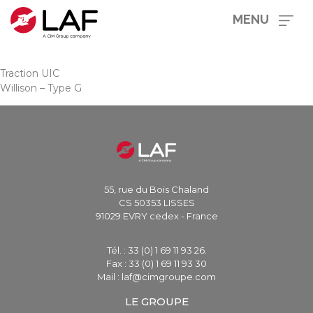
MENU
Traction UIC
Willison – Type G
55, rue du Bois Chaland
CS 50353 LISSES
91029 EVRY cedex - France
Tél. : 33 (0) 1 69 11 93 26.
Fax : 33 (0) 1 69 11 93 30
Mail : laf@cimgroupe.com
LE GROUPE