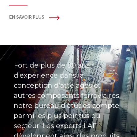
EN SAVOIR PLUS
Fort de plus de 80 ans
d’expérience dans la
conception d’attelages et
autres composants ferroviaires,
notre bureau d’études compte
parmi les plus pointus du
secteur. Les experts LAF
développent ainsi des produits