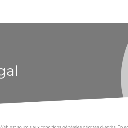
gal
e Web est soumis aux conditions générales décrites ci-après. En a