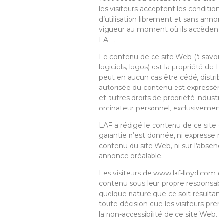
les visiteurs acceptent les conditio
d’utilisation librement et sans anno
vigueur au moment où ils accèdent au
LAF .
Le contenu de ce site Web (à savoir
logiciels, logos) est la propriété d
peut en aucun cas être cédé, distrib
autorisée du contenu est expresséme
et autres droits de propriété indust
ordinateur personnel, exclusivement
LAF a rédigé le contenu de ce site 
garantie n’est donnée, ni expresse ni 
contenu du site Web, ni sur l’absen
annonce préalable.
Les visiteurs de
www.laf-lloyd.com
d
contenu sous leur propre responsab
quelque nature que ce soit résultan
toute décision que les visiteurs pr
la non-accessibilité de ce site Web.