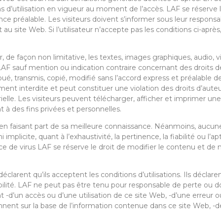
ns d’utilisation en vigueur au moment de l’accès. LAF se réserve l
nce préalable. Les visiteurs doivent s’informer sous leur responsab
 site Web. Si l’utilisateur n’accepte pas les conditions ci-après, i
, de façon non limitative, les textes, images graphiques, audio,
e LAF sauf mention ou indication contraire concernant des droits d
ué, transmis, copié, modifié sans l’accord express et préalable de
nt interdite et peut constituer une violation des droits d’aute
rielle. Les visiteurs peuvent télécharger, afficher et imprimer un
 à des fins privées et personnelles.
en faisant part de sa meilleure connaissance. Néanmoins, aucune
implicite, quant à l’exhaustivité, la pertinence, la fiabilité ou l’a
ce de virus LAF se réserve le droit de modifier le contenu et de 
éclarent qu’ils acceptent les conditions d’utilisations. Ils déclare
ilité. LAF ne peut pas être tenu pour responsable de perte ou 
t -d’un accès ou d’une utilisation de ce site Web, -d’une erreur 
ennent sur la base de l’information contenue dans ce site Web, -d