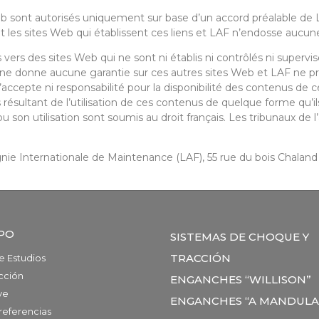
Web sont autorisés uniquement sur base d’un accord préalable de 
 les sites Web qui établissent ces liens et LAF n’endosse aucune
vers des sites Web qui ne sont ni établis ni contrôlés ni supervisé
 ne donne aucune garantie sur ces autres sites Web et LAF ne pr
ccepte ni responsabilité pour la disponibilité des contenus de 
ésultant de l’utilisation de ces contenus de quelque forme qu’il
son utilisation sont soumis au droit français. Les tribunaux de l
nie Internationale de Maintenance (LAF), 55 rue du bois Chalan
PO
SISTEMAS DE CHOQUE Y
TRACCIÓN
e Estudios
cción
ENGANCHES “WILLISON”
ve
ENGANCHES “A MANDULA
referencias