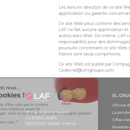
Les liens en direction de ce site 
appréciation ou garantie concernant
Ce site Web peut contenir des liens 
LAF ne fait aucune appréciation et
autres sites Web. De même, LAF n’a
responsabilité pour des dommages r
poursuite concernant ce site Web ou 
France sont seuls compétents.
Ce site Web est publié par Compag
Cedex
laf@cimgroupe.com
EL GRU
Oficina d
55, rue du Bois Chaland
La produ
CS 50353 LISSES
Cifras cla
91029 EVRY cedex - France
Nuestras 