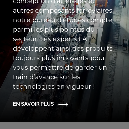
conception d’attelages et
autres composants ferroviaires,
notre bureau d’études compte
parmi les plus pointus du
secteur. Les experts LAF
développent ainsi des produits
toujours plus innovants pour
vous permettre de garder un
train d’avance sur les
technologies en vigueur !
EN SAVOIR PLUS