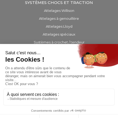
SYSTÈMES CHOCS ET TRACTION
Attelages Willison
Attelages à genouillère
Attelages Lloyd
Attelages spéciaux
Systèmes à crochet / tendeur
Barres d’attelage
EQUIPEMENTS
PRÉSENCE INTERNATIONALE
CONTACT
© Copyright 2019 - Site hébergé et infogéré par
Agence Web Lille
Promatec Digital