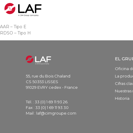
AAR – Tipo E
RDSO – Tipo H
EL GRU
Oficina d
55, rue du Bois Chaland
La produ
CS 50353 LISSES
Cifras cla
91029 EVRY cedex - France
Nuestras 
Historia
Tél. : 33 (0) 1 69 11 93 26.
Fax : 33 (0) 1 69 11 93 30
Mail : laf@cimgroupe.com