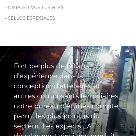
–
DISPOSITIVOS FUSIBLES
–
SELLOS ESPECIALES
Fort de plus de 80 ans
d’expérience dans la
conception d’attelages et
autres composants ferroviaires,
notre bureau d’études compte
parmi les plus pointus du
secteur. Les experts LAF