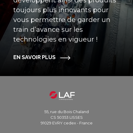
développent ainsi des produits
toujours plus innovants pour
vous permettre de garder un
train d’avance sur les
technologies en vigueur !
EN SAVOIR PLUS
55, rue du Bois Chaland
CS 50353 LISSES
91029 EVRY cedex - France